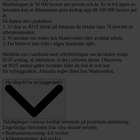
Maxbeloppet är 50 000 kronor per person och år. Är ni två ägare av
bostaden kan ni tillsammans göra avdrag upp till 100 000 kronor per
år.
Så funkar det i praktiken:
1. Vi drar av ROT direkt på fakturan du betalar bara 70 procent av
arbetskostnaden.
2. Vi ansöker om resten hos Skatteverket efter avslutat arbete.
3. Du behöver inte fylla i några blanketter själv.
Meddela oss i samband med offertförfrågan om du tänker nyttja
ROT-avdrag, så inkluderar vi det i offerten direkt. Observera
att ROT endast gäller bostäder äldre än fem år och inte
för nybyggnation. Aktuella regler finns hos Skatteverket.
Hur lång tid tar ett byggprojekt?
Tidsåtgången varierar kraftigt beroende på projektets omfattning.
Ungefärliga riktvärden från våra senaste projekt:
• Badrumsrenovering: 4-6 veckor
• Köksrenovering: 4-6 veckor