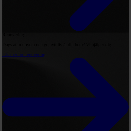
Renovering
Dags att renovera och ge nytt liv åt ditt hem? Vi hjälper dig.
Läs mer om renovering