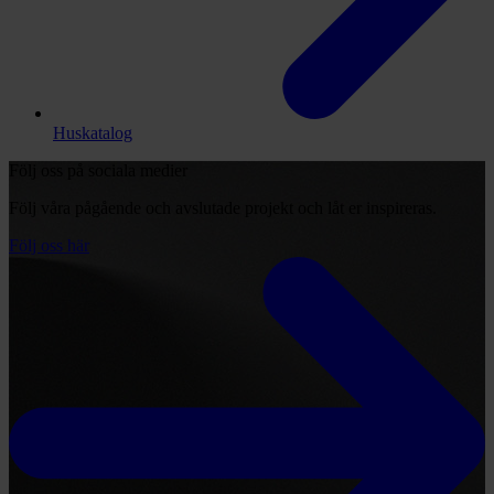
Huskatalog
Följ oss på sociala medier
Följ våra pågående och avslutade projekt och låt er inspireras.
Följ oss här