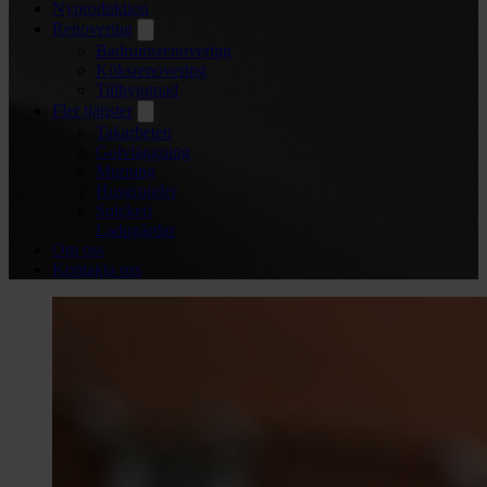
Nyproduktion
Renovering
Badrumsrenovering
Köksrenovering
Tillbyggnad
Fler tjänster
Takarbeten
Golvläggning
Murning
Husgrunder
Snickeri
Ladugårdar
Om oss
Kontakta oss