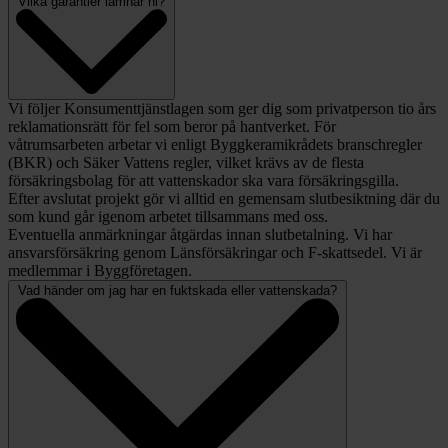
Vilka garantier lämnar ni?
Vi följer Konsumenttjänstlagen som ger dig som privatperson tio års
reklamationsrätt för fel som beror på hantverket. För
våtrumsarbeten arbetar vi enligt Byggkeramikrådets branschregler
(BKR) och Säker Vattens regler, vilket krävs av de flesta
försäkringsbolag för att vattenskador ska vara försäkringsgilla.
Efter avslutat projekt gör vi alltid en gemensam slutbesiktning där du
som kund går igenom arbetet tillsammans med oss.
Eventuella anmärkningar åtgärdas innan slutbetalning. Vi har
ansvarsförsäkring genom Länsförsäkringar och F-skattsedel. Vi är
medlemmar i Byggföretagen.
Vad händer om jag har en fuktskada eller vattenskada?