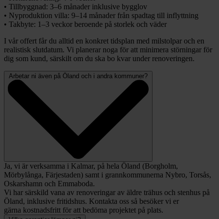
• Tillbyggnad: 3–6 månader inklusive bygglov
• Nyproduktion villa: 9–14 månader från spadtag till inflyttning
• Takbyte: 1–3 veckor beroende på storlek och väder
I vår offert får du alltid en konkret tidsplan med milstolpar och en
realistisk slutdatum. Vi planerar noga för att minimera störningar för
dig som kund, särskilt om du ska bo kvar under renoveringen.
Arbetar ni även på Öland och i andra kommuner?
Ja, vi är verksamma i Kalmar, på hela Öland (Borgholm,
Mörbylånga, Färjestaden) samt i grannkommunerna Nybro, Torsås,
Oskarshamn och Emmaboda.
Vi har särskild vana av renoveringar av äldre trähus och stenhus på
Öland, inklusive fritidshus. Kontakta oss så besöker vi er
gärna kostnadsfritt för att bedöma projektet på plats.