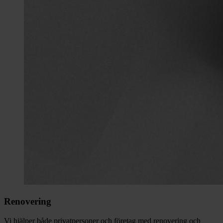
Renovering
Vi hjälper både privatpersoner och företag med renovering och