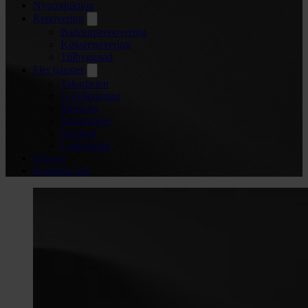
Nyproduktion
Renovering
Badrumsrenovering
Köksrenovering
Tillbyggnad
Fler tjänster
Takarbeten
Golvläggning
Murning
Husgrunder
Snickeri
Ladugårdar
Om oss
Kontakta oss