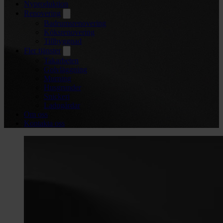
Nyproduktion
Renovering
Badrumsrenovering
Köksrenovering
Tillbyggnad
Fler tjänster
Takarbeten
Golvläggning
Murning
Husgrunder
Snickeri
Ladugårdar
Om oss
Kontakta oss